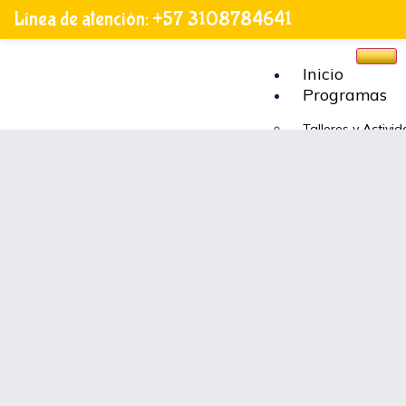
Línea de atención: +57 3108784641
Inicio
Programas
Talleres y Activi
Juegos Educativo
Recursos Escolar
Apoyo a Fundaci
Cómo
Ayudar
Voluntariado
X