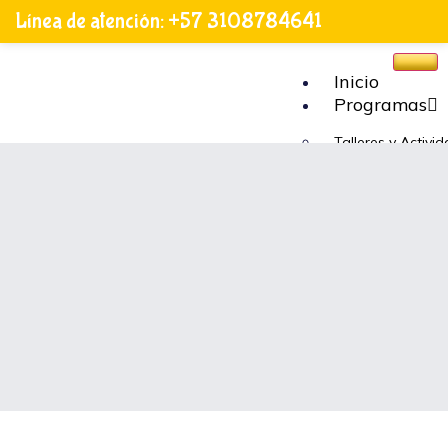
Línea de atención: +57 3108784641
Inicio
Programas
Talleres y Activi
Juegos Educativo
Recursos Escolar
Apoyo a Fundaci
Cómo
Ayudar
Voluntariado
X